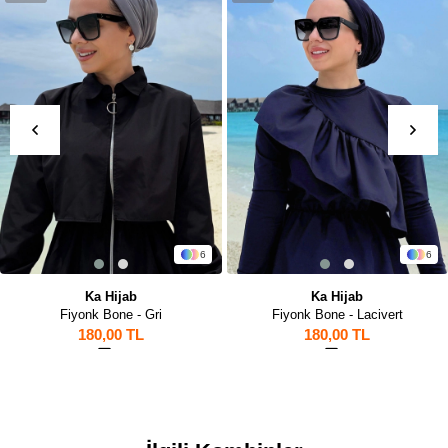
6
12
Ka Hijab
Ka Hijab
Fiyonk Bone - Lacivert
Çıtçıtlı Bone - Saks Mavi
180,00 TL
180,00 TL
1
18