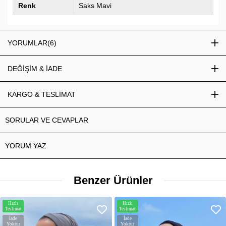
Renk
Saks Mavi
YORUMLAR
(6)
DEĞİŞİM & İADE
KARGO & TESLİMAT
SORULAR VE CEVAPLAR
YORUM YAZ
Benzer Ürünler
Hızlı
Hızlı
Teslimat
Teslimat
İade
İade
Yoktur
Yoktur