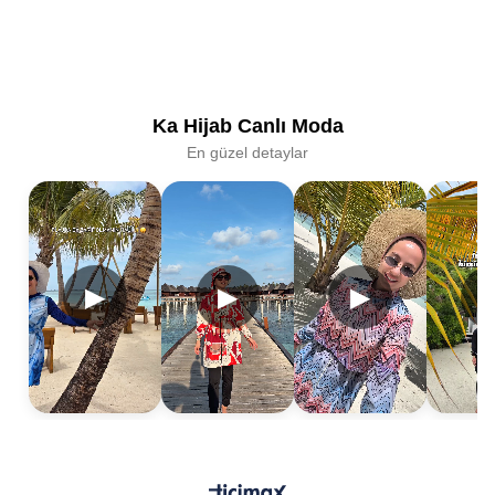
11
11
Ka Hijab Canlı Moda
En güzel detaylar
▶
▶
▶