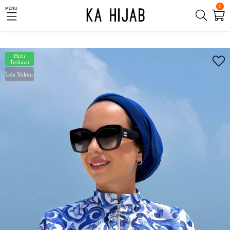
0
MENU
Hızlı
Teslimat
İade Yoktur