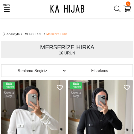
0
MENU
Anasayfa
MERSERİZE
Merserize Hırka
MERSERIZE HIRKA
16 ÜRÜN
Sıralama
Filtreleme
Hızlı
Hızlı
Teslimat
Teslimat
Ücretsiz
Ücretsiz
Kargo
Kargo