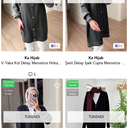
1
4
Ka Hijab
Ka Hijab
V Yaka Kol Detay Merserize Hırka - Haki
Şerit Detay İpek Cupra Merserize Hırka - Haki
1
Tüylenme
Tüylenme
Yapmaz
Yapmaz
Ücretsiz
Ücretsiz
Kargo
Kargo
TÜKENDI
TÜKENDI