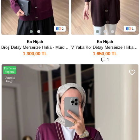
2
1
Ka Hijab
Ka Hijab
Broş Detay Merserize Hırka - Mürdüm
V Yaka Kol Detay Merserize Hırka - Kahverengi
1.300,00 TL
1.650,00 TL
1
Tüylenme
Yapmaz
Ücretsiz
Kargo