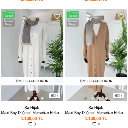
Tüylenme
Tüylenme
Yapmaz
Yapmaz
Ücretsiz
Ücretsiz
Kargo
Kargo
ÖZEL FİYATLI ÜRÜN
ÖZEL FİYATLI ÜRÜN
4
4
Ka Hijab
Ka Hijab
Maxi Boy Düğmeli Merserize Hırka - Beyaz
Maxi Boy Düğmeli Merserize Hırka - Sütlü Kahve
1.100,00 TL
1.100,00 TL
3
4