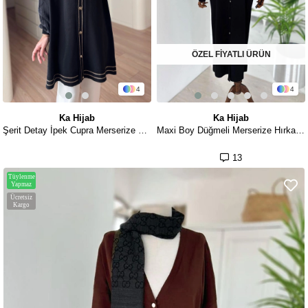
ÖZEL FİYATLI ÜRÜN
4
4
Ka Hijab
Ka Hijab
Şerit Detay İpek Cupra Merserize Hırka - Siyah
Maxi Boy Düğmeli Merserize Hırka - Siyah
13
Tüylenme
Yapmaz
Ücretsiz
Kargo