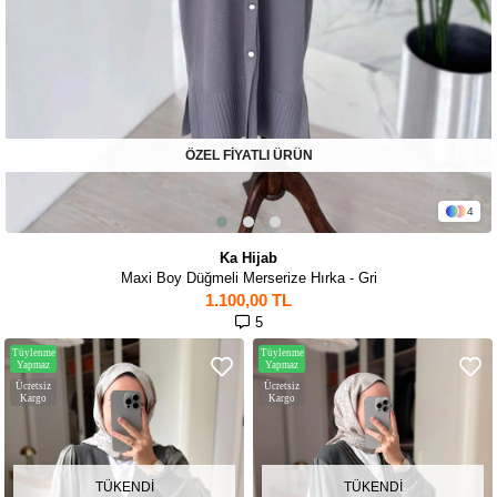
ÖZEL FİYATLI ÜRÜN
4
Ka Hijab
Maxi Boy Düğmeli Merserize Hırka - Gri
1.100,00 TL
5
Tüylenme
Tüylenme
Yapmaz
Yapmaz
Ücretsiz
Ücretsiz
Kargo
Kargo
TÜKENDI
TÜKENDI