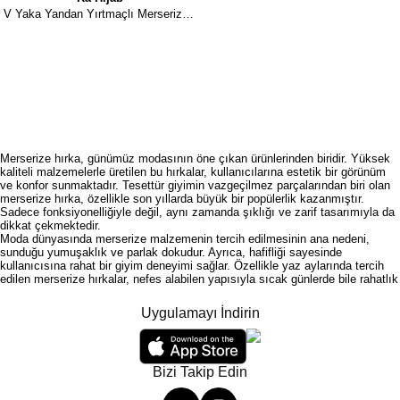
V Yaka Yandan Yırtmaçlı Merserize Hırka - Turuncu
Merserize hırka, günümüz modasının öne çıkan ürünlerinden biridir. Yüksek
kaliteli malzemelerle üretilen bu hırkalar, kullanıcılarına estetik bir görünüm
ve konfor sunmaktadır. Tesettür giyimin vazgeçilmez parçalarından biri olan
merserize hırka, özellikle son yıllarda büyük bir popülerlik kazanmıştır.
Sadece fonksiyonelliğiyle değil, aynı zamanda şıklığı ve zarif tasarımıyla da
dikkat çekmektedir.
Moda dünyasında merserize malzemenin tercih edilmesinin ana nedeni,
sunduğu yumuşaklık ve parlak dokudur. Ayrıca, hafifliği sayesinde
kullanıcısına rahat bir giyim deneyimi sağlar. Özellikle yaz aylarında tercih
edilen merserize hırkalar, nefes alabilen yapısıyla sıcak günlerde bile rahatlık
sunar. Farklı renk, desen ve kesim seçenekleriyle de her zevke hitap
etmektedir. Kahijab, merserize hırka kategorisinde oldukça zengin bir ürün
Uygulamayı İndirin
yelpazesine sahiptir. Bu marka, kalitesi ve tasarım anlayışıyla sektörde
adından sıkça söz ettirmektedir. Merserize hırkalar, hem günlük yaşamda
hem de özel günlerde tercih edilmektedir. Bu nedenle, her gardıropta en az bir
merserize hırka bulunması önerilir.
Bizi Takip Edin
Merserize Hırka Modelleri
Giyim sektöründe merserize hırka modelleri arasında büyük bir çeşitlilik