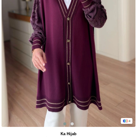
4
Ka Hijab