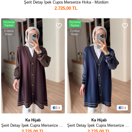
Şerit Detay İpek Cupra Merserize Hırka - Mürdüm
2.725,00 TL
Tüylenme
Tüylenme
Yapmaz
Yapmaz
Ücretsiz
Ücretsiz
Kargo
Kargo
4
4
Ka Hijab
Ka Hijab
Şerit Detay İpek Cupra Merserize Hırka - Kahverengi
Şerit Detay İpek Cupra Merserize Hırka - Lacivert
2.725,00 TL
2.725,00 TL