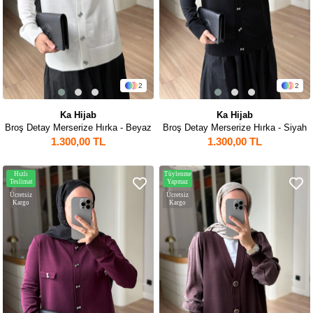
2
2
Ka Hijab
Ka Hijab
Broş Detay Merserize Hırka - Beyaz
Broş Detay Merserize Hırka - Siyah
1.300,00 TL
1.300,00 TL
Hızlı
Tüylenme
Teslimat
Yapmaz
Ücretsiz
Ücretsiz
Kargo
Kargo