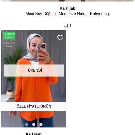
Ka Hijab
Maxi Boy Düğmeli Merserize Hırka - Kahverengi
1
Tüylenme
Yapmaz
Ücretsiz
Kargo
TÜKENDI
ÖZEL FİYATLI ÜRÜN
Ka Hijab