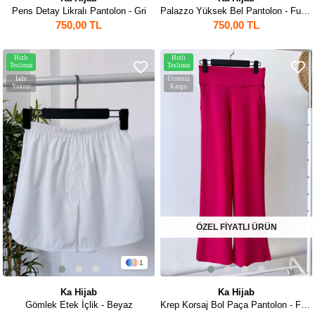
Pens Detay Likralı Pantolon - Gri
Palazzo Yüksek Bel Pantolon - Fuşya
750,00 TL
750,00 TL
Hızlı
Hızlı
Teslimat
Teslimat
İade
Ücretsiz
Yoktur
Kargo
ÖZEL FİYATLI ÜRÜN
1
Ka Hijab
Ka Hijab
Gömlek Etek İçlik - Beyaz
Krep Korsaj Bol Paça Pantolon - Fuşya