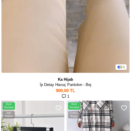
2
Ka Hijab
İp Detay Havuç Pantolon - Bej
900,00 TL
1
Hızlı
Hızlı
Teslimat
Teslimat
İade
Ücretsiz
Yoktur
Kargo