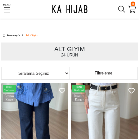
0
MENU
Anasayfa
Alt Giyim
ALT GIYIM
24 ÜRÜN
Sıralama
Filtreleme
Hızlı
Hızlı
Teslimat
Teslimat
Ücretsiz
Ücretsiz
Kargo
Kargo