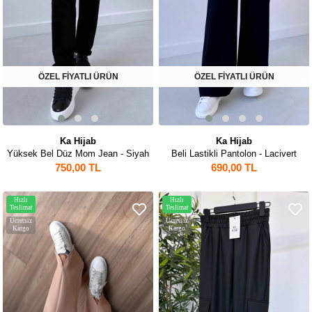
ÖZEL FİYATLI ÜRÜN
ÖZEL FİYATLI ÜRÜN
Ka Hijab
Ka Hijab
Yüksek Bel Düz Mom Jean - Siyah
Beli Lastikli Pantolon - Lacivert
750,00 TL
690,00 TL
Hızlı
Hızlı
Teslimat
Teslimat
Ücretsiz
Ücretsiz
Kargo
Kargo