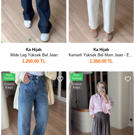
Ka Hijab
Ka Hijab
Wide Leg Yüksek Bel Jean
Kemerli Yüksek Bel Mom Jean - Ekru
1.250,00 TL
1.350,00 TL
Hızlı
Hızlı
Teslimat
Teslimat
Ücretsiz
Ücretsiz
Kargo
Kargo