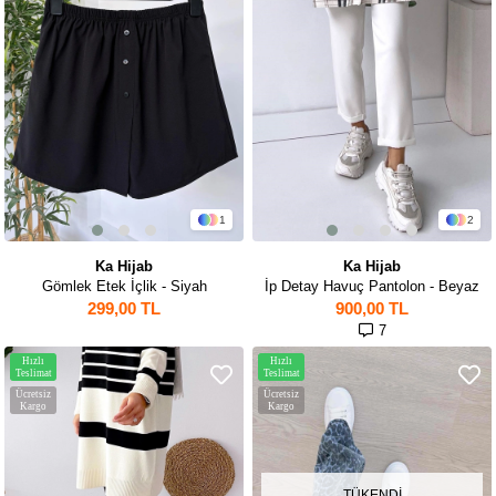
1
2
Ka Hijab
Ka Hijab
Gömlek Etek İçlik - Siyah
İp Detay Havuç Pantolon - Beyaz
299,00 TL
900,00 TL
7
Hızlı
Hızlı
Teslimat
Teslimat
Ücretsiz
Ücretsiz
Kargo
Kargo
TÜKENDI