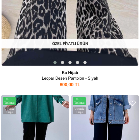
ÖZEL FİYATLI ÜRÜN
Ka Hijab
Leopar Desen Pantolon - Siyah
800,00 TL
Hızlı
Hızlı
Teslimat
Teslimat
Ücretsiz
Ücretsiz
Kargo
Kargo