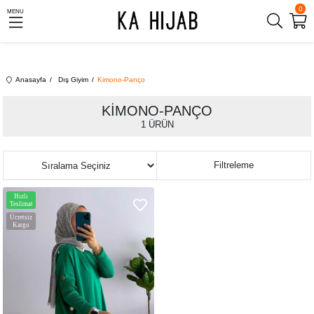
0
MENU
Anasayfa
Dış Giyim
Kimono-Panço
KIMONO-PANÇO
1 ÜRÜN
Sıralama
Filtreleme
Hızlı
Teslimat
Ücretsiz
Kargo