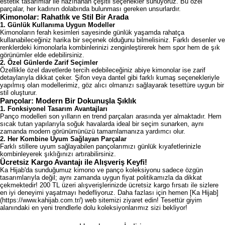
estetik tasarımlar ile hazırlanan çeşitli seçenekler sunuyoruz. Bu özel
parçalar, her kadının dolabında bulunması gereken unsurlardır.
Kimonolar: Rahatlık ve Stil Bir Arada
1. Günlük Kullanıma Uygun Modeller
Kimonoların ferah kesimleri sayesinde günlük yaşamda rahatça
kullanabileceğiniz harika bir seçenek olduğunu bilmelisiniz. Farklı desenler ve
renklerdeki kimonolarla kombinlerinizi zenginleştirerek hem spor hem de şık
görünümler elde edebilirsiniz.
2. Özel Günlerde Zarif Seçimler
Özellikle özel davetlerde tercih edebileceğiniz abiye kimonolar ise zarif
detaylarıyla dikkat çeker. Şifon veya dantel gibi farklı kumaş seçenekleriyle
yapılmış olan modellerimiz, göz alıcı olmanızı sağlayarak tesettüre uygun bir
stil oluşturur.
Pançolar: Modern Bir Dokunuşla Şıklık
1. Fonksiyonel Tasarım Avantajları
Panço modelleri son yılların en trend parçaları arasında yer almaktadır. Hem
sıcak tutan yapılarıyla soğuk havalarda ideal bir seçim sunarken, aynı
zamanda modern görünümünüzü tamamlamanıza yardımcı olur.
2. Her Kombine Uyum Sağlayan Parçalar
Farklı stillere uyum sağlayabilen pançolarımızı günlük kıyafetlerinizle
kombinleyerek şıklığınızı artırabilirsiniz.
Ücretsiz Kargo Avantajı ile Alışveriş Keyfi!
Ka Hijab'da sunduğumuz kimono ve panço koleksiyonu sadece özgün
tasarımlarıyla değil; aynı zamanda uygun fiyat politikamızla da dikkat
çekmektedir! 200 TL üzeri alışverişlerinizde ücretsiz kargo fırsatı ile sizlere
en iyi deneyimi yaşatmayı hedefliyoruz. Daha fazlası için hemen [Ka Hijab]
(https://www.kahijab.com.tr/) web sitemizi ziyaret edin! Tesettür giyim
alanındaki en yeni trendlerle dolu koleksiyonlarımız sizi bekliyor!