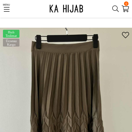
0
MENU
Hızlı
Teslimat
Ücretsiz
Kargo