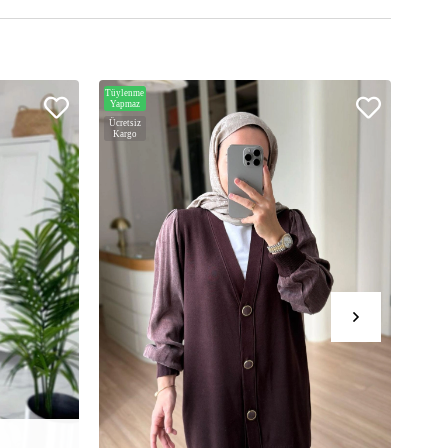
Tüylenme
Hızlı
Yapmaz
Teslim
Ücretsiz
Ücrets
Kargo
Karg