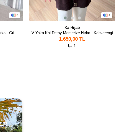
4
1
Ka Hijab
ka - Gri
V Yaka Kol Detay Merserize Hırka - Kahverengi
1.650,00 TL
1