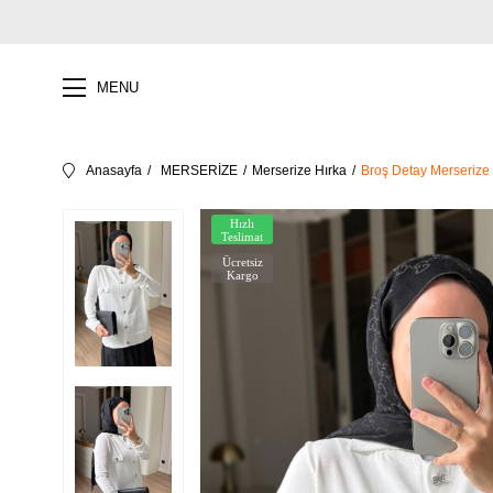
MENU
Anasayfa
MERSERİZE
Merserize Hırka
Broş Detay Merserize 
Hızlı
Teslimat
Ücretsiz
Kargo