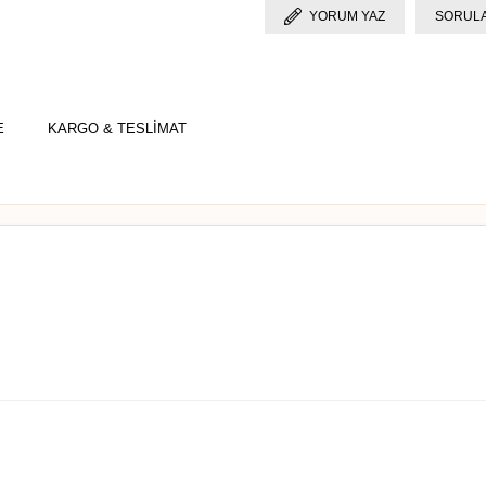
YORUM YAZ
SORULA
E
KARGO & TESLİMAT