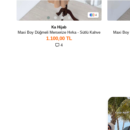
4
Ka Hijab
Maxi Boy Düğmeli Merserize Hırka - Sütlü Kahve
Maxi Boy 
1.100,00 TL
4