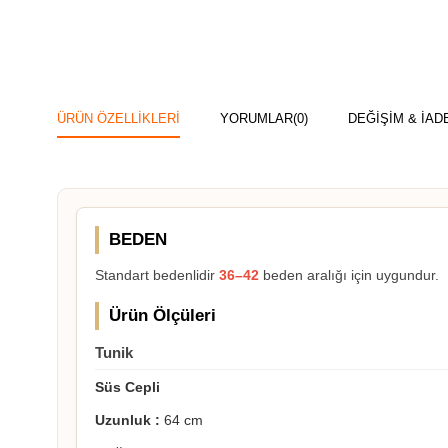
ÜRÜN ÖZELLIKLERI
YORUMLAR
(0)
DEĞİŞİM & İAD
BEDEN
Standart bedenlidir
36–42
beden aralığı için uygundur.
Ürün Ölçüleri
Tunik
Süs Cepli
Uzunluk :
64 cm