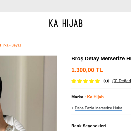
Hırka - Beyaz
Broş Detay Merserize Hı
1.300,00 TL
(0)
Değerl
0.0
Marka
:
Ka Hijab
+
Daha Fazla
Merserize Hırka
Renk Seçenekleri