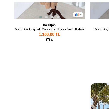
4
Ka Hijab
Maxi Boy Düğmeli Merserize Hırka - Sütlü Kahve
Maxi Boy 
1.100,00 TL
4