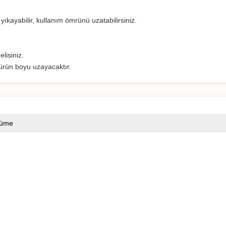
ıkayabilir, kullanım ömrünü uzatabilirsiniz.
lisiniz.
 ürün boyu uzayacaktır.
üme