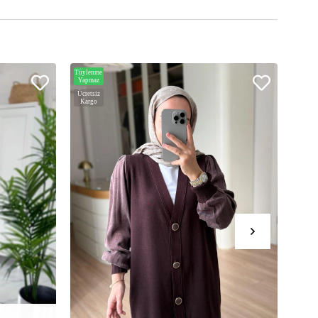
Tüylenme
Hızlı
Yapmaz
Teslim
Ücretsiz
Ücrets
Kargo
Karg