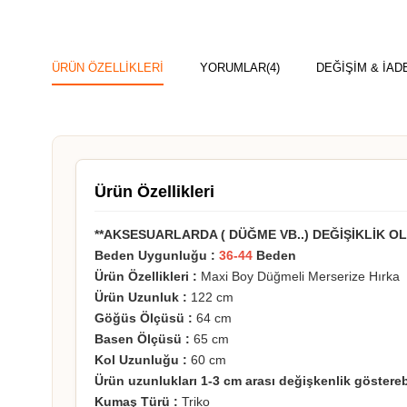
ÜRÜN ÖZELLIKLERI
YORUMLAR
(4)
DEĞİŞİM & İAD
Ürün Özellikleri
**AKSESUARLARDA ( DÜĞME VB..) DEĞİŞİKLİK OL
Beden Uygunluğu :
36-44
Beden
Ürün Özellikleri :
Maxi Boy Düğmeli Merserize Hırka
Ürün Uzunluk :
122 cm
Göğüs Ölçüsü :
64 cm
Basen Ölçüsü :
65 cm
Kol Uzunluğu
:
60 cm
Ürün uzunlukları 1-3 cm arası değişkenlik gösterebi
Kumaş Türü :
Triko