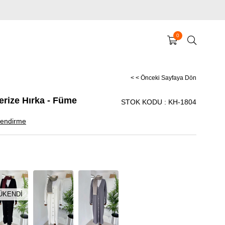
0
< < Önceki Sayfaya Dön
rize Hırka - Füme
STOK KODU
KH-1804
endirme
ÜKENDI