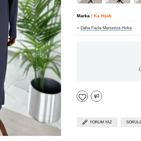
Marka
:
Ka Hijab
+
Daha Fazla
Merserize Hırka
Ü
YORUM YAZ
SORULA