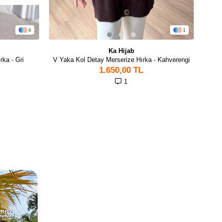
4
1
Ka Hijab
ka - Gri
V Yaka Kol Detay Merserize Hırka - Kahverengi
1.650,00 TL
1