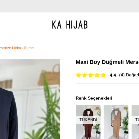
serize Hırka - Füme
Maxi Boy Düğmeli Merse
(4)
Değerl
4.4
Renk Seçenekleri
TÜKENDI
T