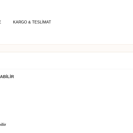
E
KARGO & TESLİMAT
ABİLİR
lir