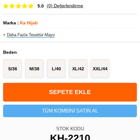
(0)
Değerlendirme
5.0
Marka
:
Ka Hijab
+
Daha Fazla
Tesettür Mayo
Beden
S/36
M/38
L/40
XL/42
XXL/44
TÜM KOMBINI SATIN AL
STOK KODU
KH-2210