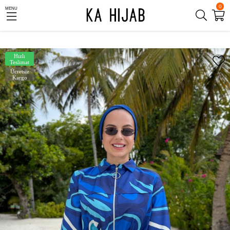
0
MENU
Hızlı
Teslimat
Ücretsiz
Kargo