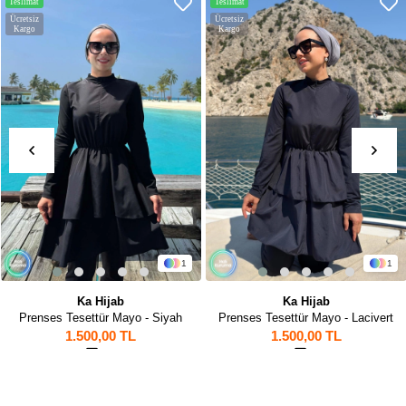
Teslimat
Teslimat
Ücretsiz
Ücretsiz
Kargo
Kargo
1
1
 Hijab
Ka Hijab
K
tür Mayo - Siyah
Prenses Tesettür Mayo - Lacivert
Ela Te
0,00 TL
1.500,00 TL
1.6
31
1