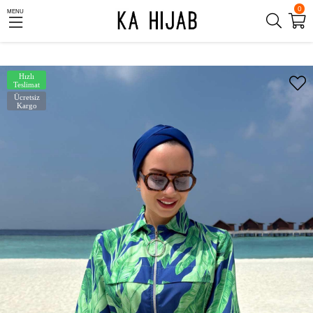
0
MENU
Hızlı
Teslimat
Ücretsiz
Kargo