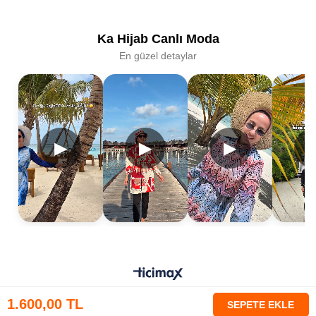
Ka Hijab Canlı Moda
En güzel detaylar
▶
▶
▶
0
1.600,00 TL
Anasayfa
Menu
Favorilerim
Sepetim
Üye Girişi