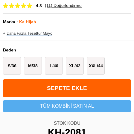
(11)
Değerlendirme
4.3
Marka
:
Ka Hijab
+
Daha Fazla
Tesettür Mayo
Beden
S/36
M/38
L/40
XL/42
XXL/44
TÜM KOMBINI SATIN AL
STOK KODU
KH-2081