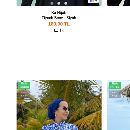
6
Ka Hijab
Fiyonk Bone - Siyah
180,00 TL
18
Hızlı
Hızlı
Teslimat
Teslimat
Ücretsiz
Ücretsiz
Kargo
Kargo