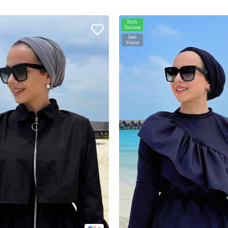
Hızlı
Teslimat
İade
Yoktur