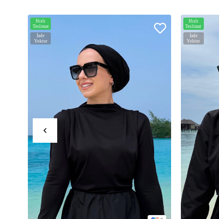
Hızlı
Hızlı
Teslimat
Teslimat
İade
İade
Yoktur
Yoktur