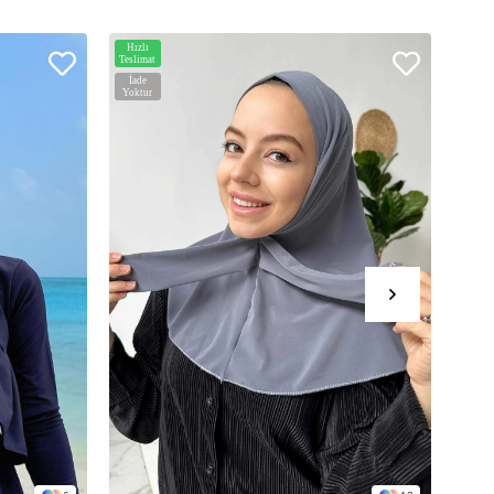
Hızlı
Hızlı
Teslimat
Teslim
İade
İade
Yoktur
Yoktu