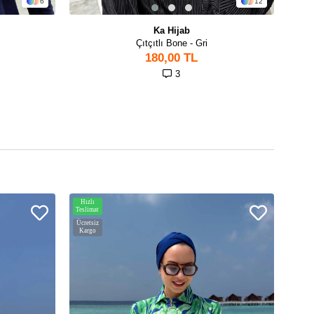
6
12
Ka Hijab
Çıtçıtlı Bone - Gri
180,00 TL
3
Hızlı
Hızlı
Teslimat
Teslim
Ücretsiz
Ücrets
Kargo
Karg