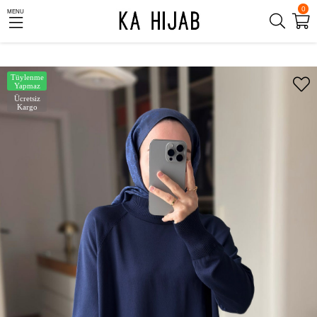
0
MENU
Tüylenme
Yapmaz
Ücretsiz
Kargo