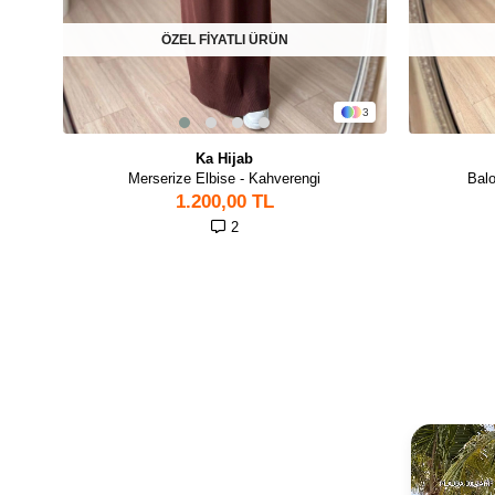
ÖZEL FİYATLI ÜRÜN
3
Ka Hijab
Merserize Elbise - Kahverengi
Balo
1.200,00 TL
2