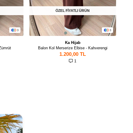
ÖZEL FİYATLI ÜRÜN
3
3
Ka Hijab
 Zümrüt
Balon Kol Merserize Elbise - Kahverengi
1.200,00 TL
1