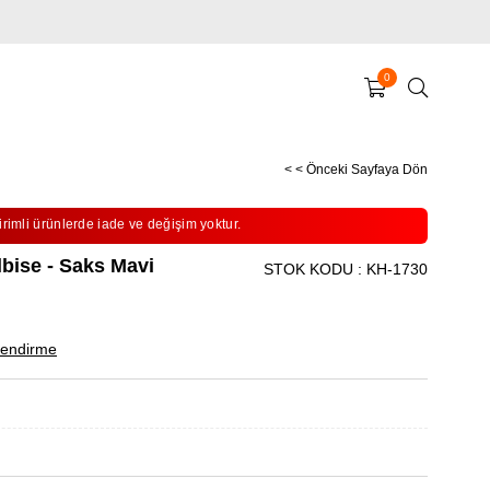
0
< < Önceki Sayfaya Dön
irimli ürünlerde iade ve değişim yoktur.
lbise - Saks Mavi
STOK KODU
KH-1730
endirme