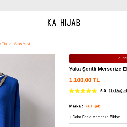
e Elbise - Saks Mavi
⚠️ İnd
Yaka Şeritli Merserize E
1.100,00 TL
(1)
Değerl
5.0
Marka
:
Ka Hijab
+
Daha Fazla
Merserize Elbise