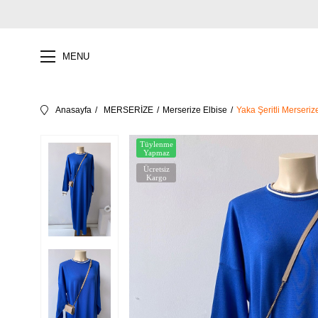
MENU
Anasayfa
MERSERİZE
Merserize Elbise
Yaka Şeritli Merseriz
Tüylenme
Yapmaz
Ücretsiz
Kargo