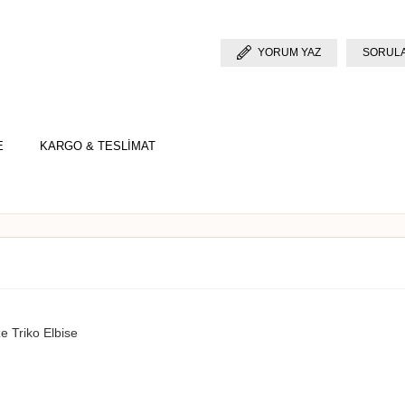
YORUM YAZ
SORULA
E
KARGO & TESLİMAT
ze Triko Elbise