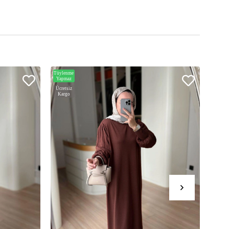
Tüylenme
Tüylen
Yapmaz
Yapma
Ücretsiz
Ücrets
Kargo
Karg