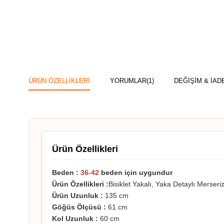
ÜRÜN ÖZELLIKLERI
YORUMLAR
(1)
DEĞİŞİM & İAD
Ürün Özellikleri
Beden :
36-42
beden için uygundur
Ürün Özellikleri :
Bisiklet Yakalı, Yaka Detaylı Merseri
Ürün Uzunluk :
135 cm
Göğüs Ölçüsü :
61 cm
Kol Uzunluk :
60 cm