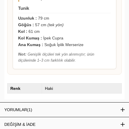
Tunik
Uzunluk :
79 cm
Göğüs :
57 cm
(tek yön)
Kol :
61 cm
Kol Kumaş :
İpek Cupra
Ana Kumaş :
Soğuk İplik Merserize
Not:
Genişlik ölçüleri tek yön alınmıştır; ürün
ölçülerinde 1–3 cm farklılık olabilir.
Renk
Haki
YORUMLAR
(1)
DEĞİŞİM & İADE