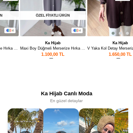
ÖZEL FİYATLI ÜRÜN
4
1
Ka Hijab
Ka Hijab
Maxi Boy Düğmeli Merserize Hırka - Gri
V Yaka Kol Detay Merserize Hırka - Kahverengi
1.100,00 TL
1.650,00 TL
5
1
Ka Hijab Canlı Moda
En güzel detaylar