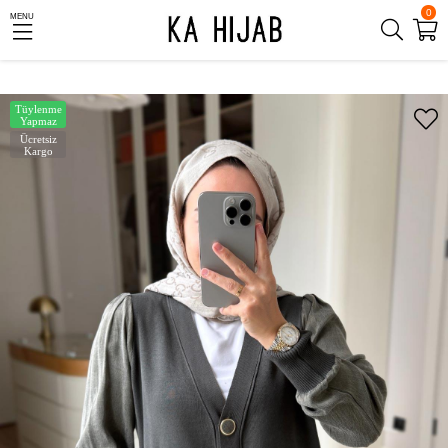
0
MENU
Tüylenme
Yapmaz
Ücretsiz
Kargo