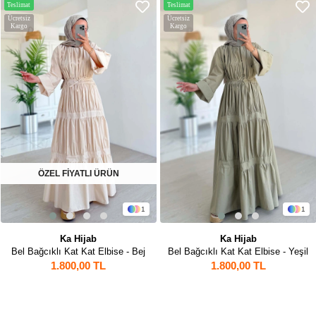
Teslimat
Teslimat
Ücretsiz
Ücretsiz
Kargo
Kargo
ATLI ÜRÜN
ÖZEL Fİ
1
1
ijab
Ka Hijab
Ka 
 Kat Elbise - Bej
Bel Bağcıklı Kat Kat Elbise - Yeşil
Bel Bağcıklı Ka
,00 TL
1.800,00 TL
1.800