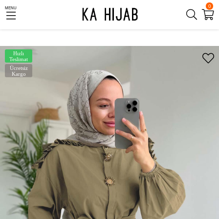
0
MENU
Hızlı
Teslimat
Ücretsiz
Kargo