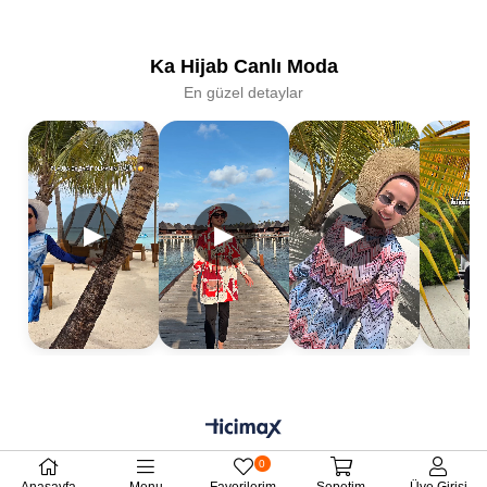
Ka Hijab Canlı Moda
En güzel detaylar
▶
▶
▶
0