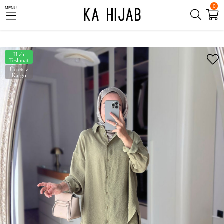
0
MENU
Hızlı
Teslimat
Ücretsiz
Kargo