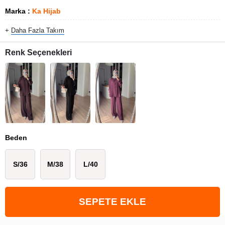
Marka
:
Ka Hijab
+
Daha Fazla
Takım
Renk Seçenekleri
Beden
S/36
M/38
L/40