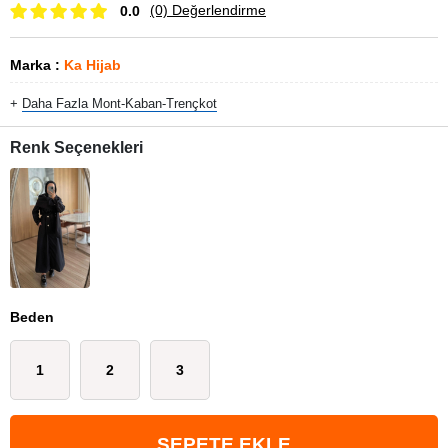
(0)
Değerlendirme
0.0
Marka
:
Ka Hijab
+
Daha Fazla
Mont-Kaban-Trençkot
Renk Seçenekleri
Beden
1
2
3