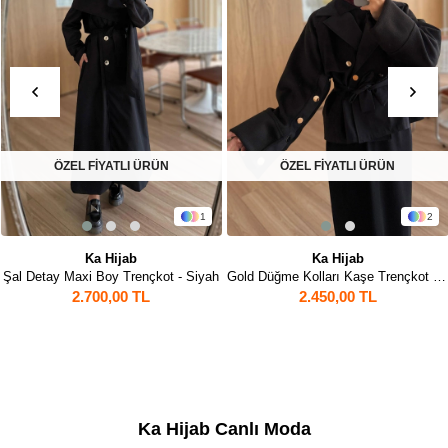
ÖZEL FİYATLI ÜRÜN
ÖZEL FİYATLI ÜRÜN
1
2
Ka Hijab
Ka Hijab
 Siyah
Gold Düğme Kolları Kaşe Trençkot - Siyah
2.450,00 TL
2.450,00 TL
Ka Hijab Canlı Moda