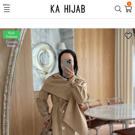
0
MENU
Hızlı
Teslimat
Ücretsiz
Kargo