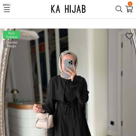
0
MENU
Hızlı
Teslimat
Ücretsiz
Kargo