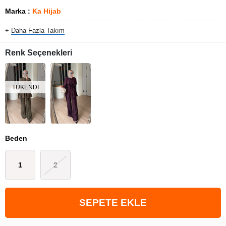
Marka
:
Ka Hijab
+
Daha Fazla
Takım
Renk Seçenekleri
TÜKENDI
Beden
1
2