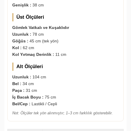
Genişlik :
38 cm
Üst Ölçüleri
Gömlek Vatkalı ve Kuşaklıdır
Uzunluk :
78 cm
Göğüs :
45 cm (tek yön)
Kol :
62 cm
Kol Yırtmaç Derinlik :
11 cm
Alt Ölçüleri
Uzunluk :
104 cm
Bel :
34 cm
Paça :
31 cm
İç Bacak Boyu :
75 cm
Bel/Cep :
Lastikli / Cepli
Not: Ölçüler tek yön alınmıştır; 1–3 cm farklılık gösterebilir.