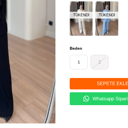
TÜKENDI
TÜKENDI
Beden
1
2
Whatsapp Sipari