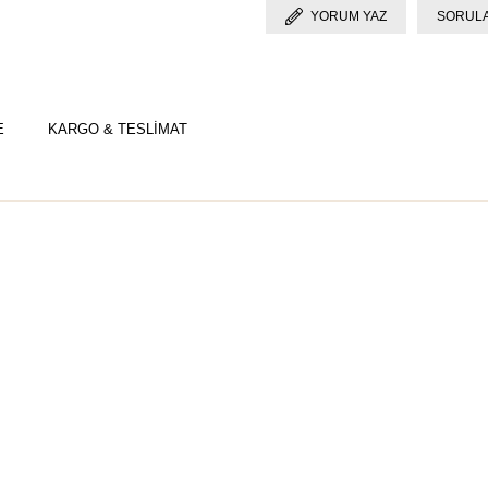
YORUM YAZ
SORULA
E
KARGO & TESLİMAT