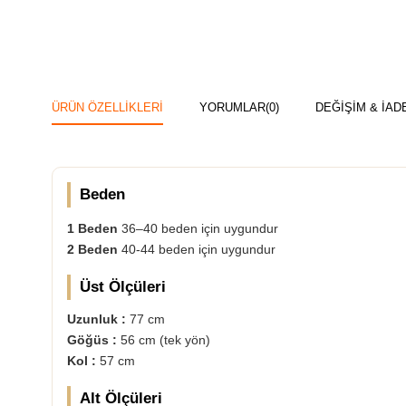
ÜRÜN ÖZELLIKLERI
YORUMLAR
(0)
DEĞİŞİM & İAD
Beden
1 Beden
36–40 beden için uygundur
2 Beden
40-44 beden için uygundur
Üst Ölçüleri
Uzunluk :
77 cm
Göğüs :
56 cm (tek yön)
Kol :
57 cm
Alt Ölçüleri