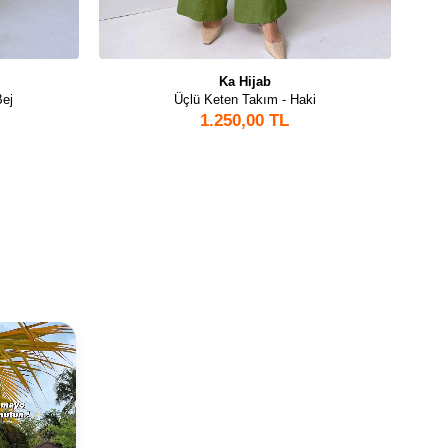
Ka Hijab
Bej
Üçlü Keten Takım - Haki
Kot 
1.250,00 TL