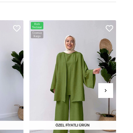
Hızlı
Hızlı
Teslimat
Teslim
Ücretsiz
Ücrets
Kargo
Karg
ÖZEL FİYATLI ÜRÜN