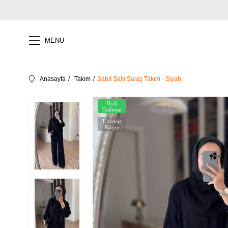
MENU
Anasayfa
Takım
Sabit Şallı Salaş Takım - Siyah
Hızlı
Teslimat
Ücretsiz
Kargo