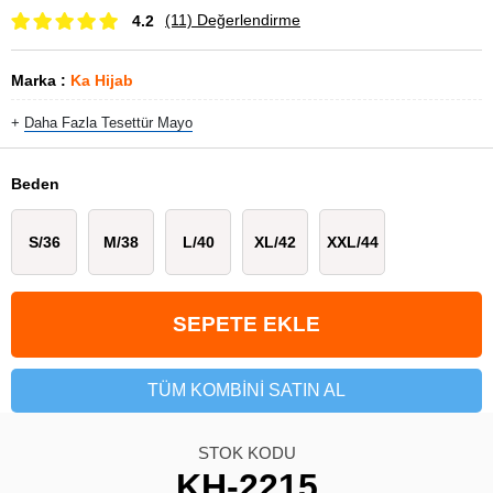
(11)
Değerlendirme
4.2
Marka
:
Ka Hijab
+
Daha Fazla
Tesettür Mayo
Beden
S/36
M/38
L/40
XL/42
XXL/44
TÜM KOMBINI SATIN AL
STOK KODU
KH-2215