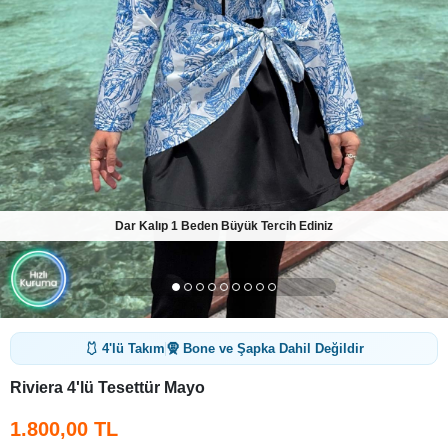
Dar Kalıp 1 Beden Büyük Tercih Ediniz
🩱 4'lü Takım
🧕 Bone ve Şapka Dahil Değildir
Riviera 4'lü Tesettür Mayo
1.800,00 TL