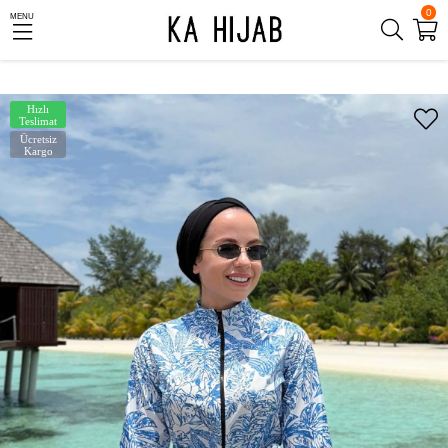
0
MENU
Hızlı
Teslimat
Ücretsiz
Kargo