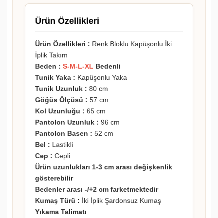
Ürün Özellikleri
Ürün Özellikleri :
Renk Bloklu Kapüşonlu İki
İplik Takım
Beden :
S-M-L-XL
Bedenli
Tunik Yaka :
Kapüşonlu Yaka
Tunik Uzunluk :
80 cm
Göğüs Ölçüsü :
57 cm
Kol Uzunluğu :
65 cm
Pantolon Uzunluk :
96 cm
Pantolon Basen :
52 cm
Bel :
Lastikli
Cep :
Cepli
Ürün uzunlukları 1-3 cm arası değişkenlik
gösterebilir
Bedenler arası -/+2 cm farketmektedir
Kumaş Türü :
İki İplik Şardonsuz Kumaş
Yıkama Talimatı