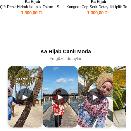
Ka Hijab
Ka Hijab
Çift Renk Hırkalı İki İplik Takım - Sütlü Kahve
Kanguru Cep Şerit Detay İki İplik Takım - Bej
1.300,00 TL
1.300,00 TL
Ka Hijab Canlı Moda
En güzel detaylar
▶
▶
▶