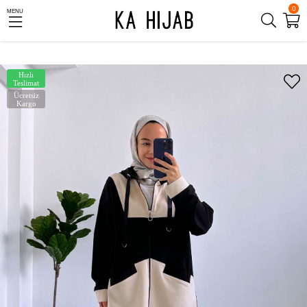
0
MENU
Hızlı
Teslimat
Ücretsiz
Kargo