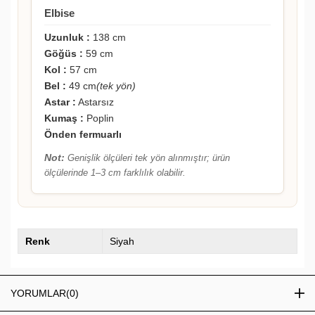
Elbise
Uzunluk :
138 cm
Göğüs :
59 cm
Kol :
57 cm
Bel :
49 cm
(tek yön)
Astar :
Astarsız
Kumaş :
Poplin
Önden fermuarlı
Not:
Genişlik ölçüleri tek yön alınmıştır; ürün
ölçülerinde 1–3 cm farklılık olabilir.
Renk
Siyah
YORUMLAR
(0)