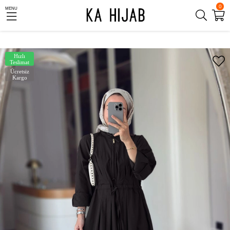
0
MENU
Hızlı
Teslimat
Ücretsiz
Kargo