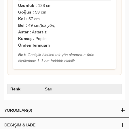
Uzunluk :
138 cm
Göğüs :
59 cm
Kol :
57 cm
Bel :
49 cm
(tek yön)
Astar :
Astarsız
Kumaş :
Poplin
Önden fermuarlı
Not:
Genişlik ölçüleri tek yön alınmıştır; ürün
ölçülerinde 1–3 cm farklılık olabilir.
Renk
Sarı
YORUMLAR
(0)
DEĞİŞİM & İADE