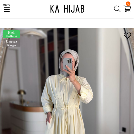
0
MENU
Hızlı
Teslimat
Ücretsiz
Kargo