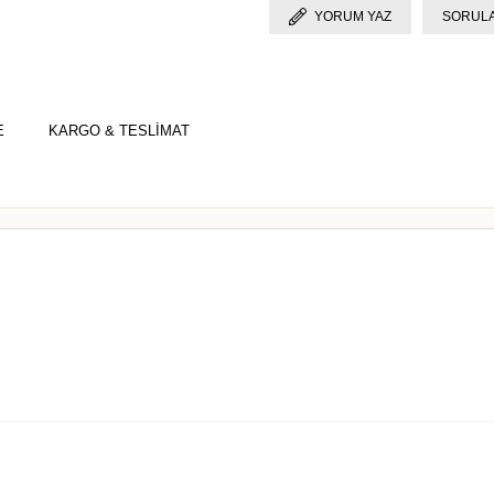
YORUM YAZ
SORULA
E
KARGO & TESLİMAT