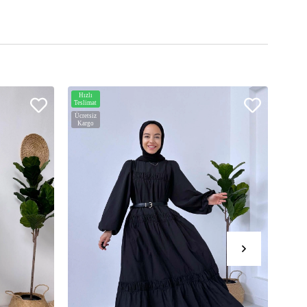
Hızlı
Hızlı
Teslimat
Teslim
Ücretsiz
Ücrets
Kargo
Karg