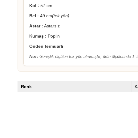
Kol :
57 cm
Bel :
49 cm
(tek yön)
Astar :
Astarsız
Kumaş :
Poplin
Önden fermuarlı
Not:
Genişlik ölçüleri tek yön alınmıştır; ürün ölçülerinde 1–3 
Renk
K