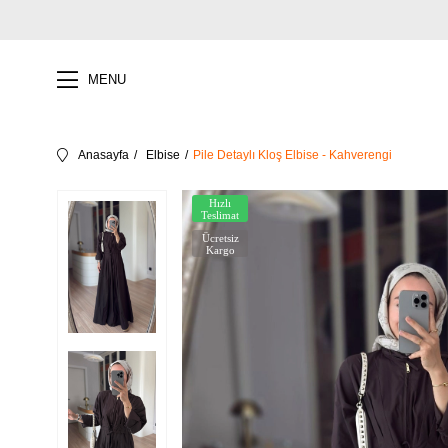
MENU
Anasayfa
Elbise
Pile Detaylı Kloş Elbise - Kahverengi
Hızlı
Teslimat
Ücretsiz
Kargo