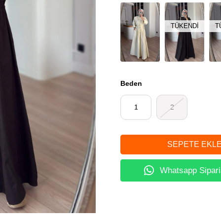
TÜKENDI
T
Beden
1
2
Whatsapp Sipari