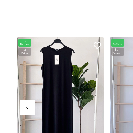
Hızlı
Hızlı
Teslimat
Teslimat
İade
İade
Yoktur
Yoktur