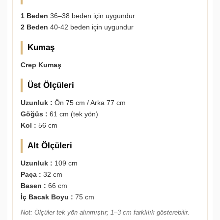
1 Beden
36–38 beden için uygundur
2 Beden
40-42 beden için uygundur
Kumaş
Crep Kumaş
Üst Ölçüleri
Uzunluk :
Ön 75 cm / Arka 77 cm
Göğüs :
61 cm (tek yön)
Kol :
56 cm
Alt Ölçüleri
Uzunluk :
109 cm
Paça :
32 cm
Basen :
66 cm
İç Bacak Boyu :
75 cm
Not: Ölçüler tek yön alınmıştır; 1–3 cm farklılık gösterebilir.