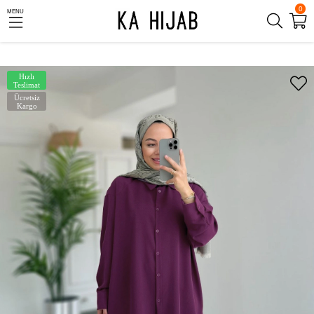
0
MENU
Hızlı
Teslimat
Ücretsiz
Kargo