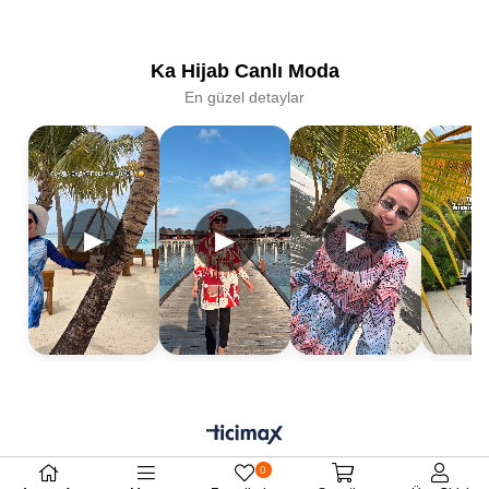
Ka Hijab Canlı Moda
En güzel detaylar
▶
▶
▶
0