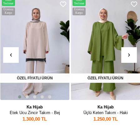
Hızlı
Hızlı
Teslimat
Teslimat
Ücretsiz
Ücretsiz
Kargo
Kargo
ÖZEL FİYATLI ÜRÜN
Ka Hijab
Ka Hijab
Bej
Üçlü Keten Takım - Haki
1.250,00 TL
1.700,00 TL