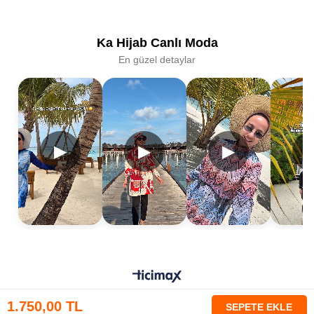
Ka Hijab Canlı Moda
En güzel detaylar
▶
▶
▶
0
1.750,00 TL