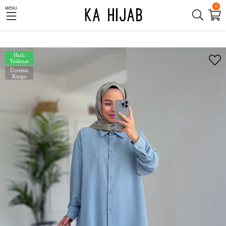
0
MENU
Hızlı
Teslimat
Ücretsiz
Kargo