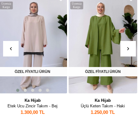
Ücretsiz
Ücretsiz
Kargo
Kargo
İYATLI ÜRÜN
1
a Hijab
Ka Hijab
K
n Takım - Haki
Kot Detay Gold Düğmeli Ceketli Takım - Siyah
50,00 TL
1.700,00 TL
1.