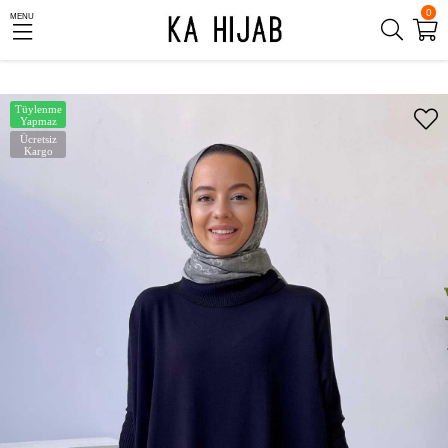
0
MENU
Tüylenme
Yapmaz
Ücretsiz
Kargo