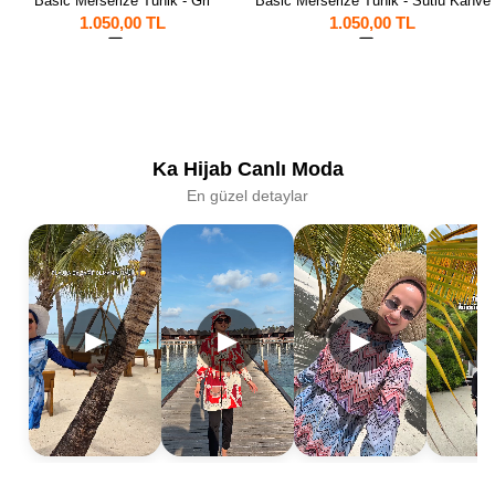
Basic Merserize Tunik - Gri
Basic Merserize Tunik - Sütlü Kahve
1.050,00 TL
1.050,00 TL
3
1
Ka Hijab Canlı Moda
En güzel detaylar
▶
▶
▶