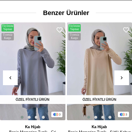
Benzer Ürünler
Tüylenme
Tüylenme
Yapmaz
Yapmaz
Ücretsiz
Ücretsiz
Kargo
Kargo
ÖZEL FİYATLI ÜRÜN
ÖZEL FİYATLI ÜRÜN
3
3
Ka Hijab
Ka Hijab