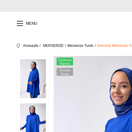
MENU
Anasayfa
MERSERİZE
Merserize Tunik
Oversize Merserize Tu
Tüylenme
Yapmaz
Ücretsiz
Kargo