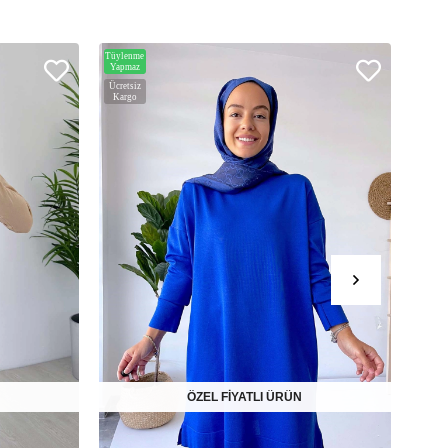
Tüylenme
Tüylen
Yapmaz
Yapma
Ücretsiz
Ücrets
Kargo
Karg
ÖZEL FİYATLI ÜRÜN