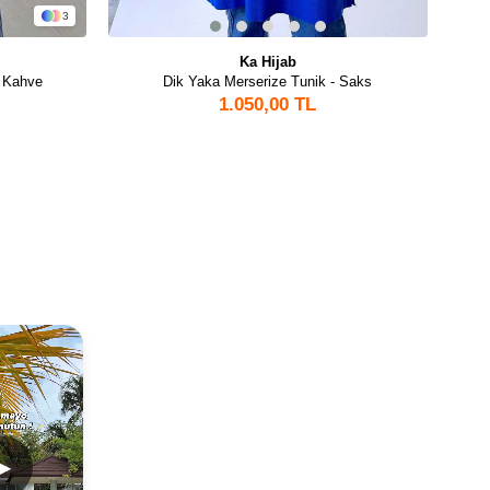
3
Ka Hijab
ü Kahve
Dik Yaka Merserize Tunik - Saks
1.050,00 TL
▶