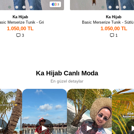
3
Ka Hijab
Ka Hijab
asic Merserize Tunik - Gri
Basic Merserize Tunik - Sütl
1.050,00 TL
1.050,00 TL
3
1
Ka Hijab Canlı Moda
En güzel detaylar
▶
▶
▶