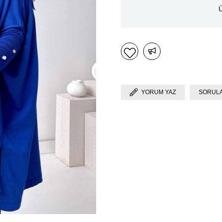
Ü
YORUM YAZ
SORULA