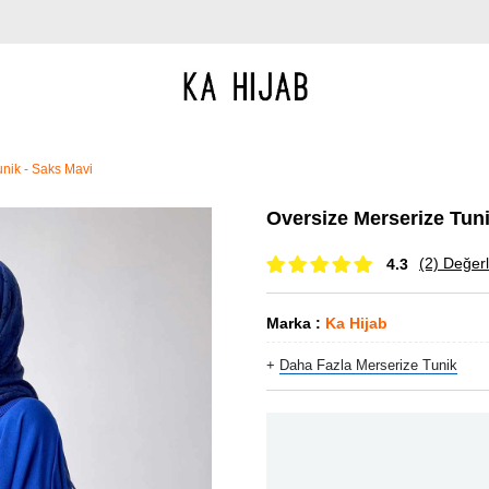
nik - Saks Mavi
Oversize Merserize Tuni
(2)
Değerl
4.3
Marka
:
Ka Hijab
+
Daha Fazla
Merserize Tunik