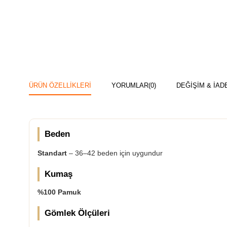
ÜRÜN ÖZELLIKLERI
YORUMLAR
(0)
DEĞİŞİM & İAD
Beden
Standart
– 36–42 beden için uygundur
Kumaş
%100 Pamuk
Gömlek Ölçüleri