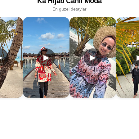
Ka Hijab Canlı Moda
En güzel detaylar
▶
▶
▶