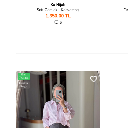
Ka Hijab
Soft Gömlek - Kahverengi
Fı
1.350,00 TL
6
Hızlı
Teslimat
Ücretsiz
Kargo