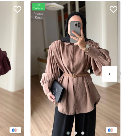
Hızlı
Hızlı
Teslimat
Teslim
Ücretsiz
Ücrets
Kargo
Karg
5
5