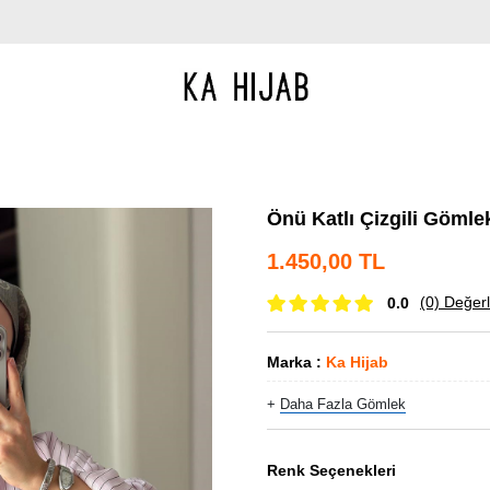
Önü Katlı Çizgili Göml
1.450,00 TL
(0)
Değerl
0.0
Marka
:
Ka Hijab
+
Daha Fazla
Gömlek
Renk Seçenekleri