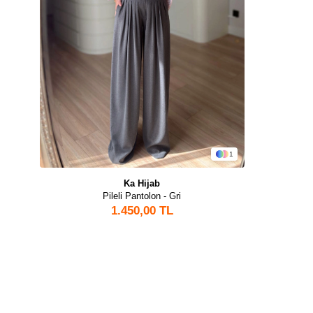
1
Ka Hijab
Pileli Pantolon - Gri
1.450,00 TL