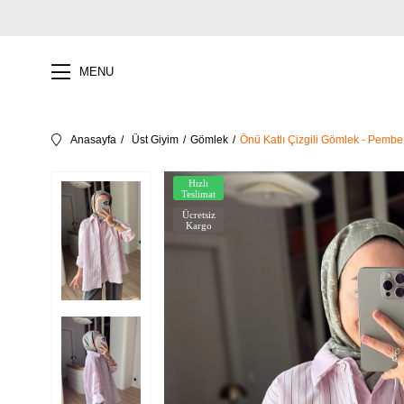
MENU
Anasayfa
Üst Giyim
Gömlek
Önü Katlı Çizgili Gömlek - Pembe
Hızlı
Teslimat
Ücretsiz
Kargo