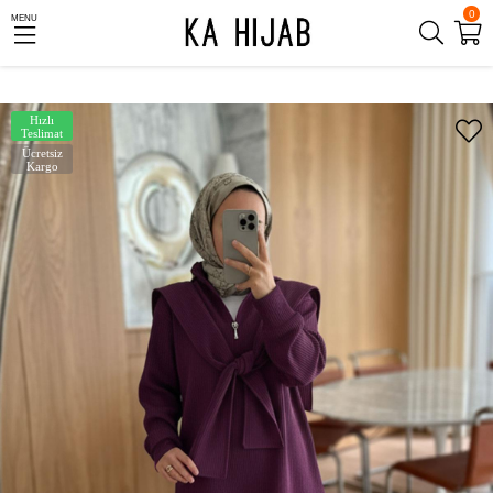
0
MENU
Hızlı
Teslimat
Ücretsiz
Kargo