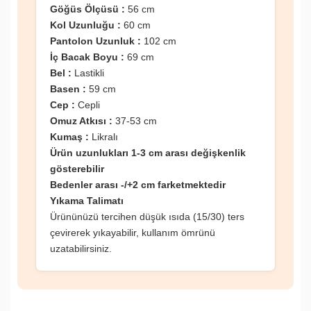
Göğüs Ölçüsü :
56 cm
Kol Uzunluğu :
60 cm
Pantolon Uzunluk :
102 cm
İç Bacak Boyu :
69 cm
Bel :
Lastikli
Basen :
59 cm
Cep :
Cepli
Omuz Atkısı :
37-53 cm
Kumaş :
Likralı
Ürün uzunlukları 1-3 cm arası değişkenlik
gösterebilir
Bedenler arası -/+2 cm farketmektedir
Yıkama Talimatı
Ürününüzü tercihen düşük ısıda (15/30) ters
çevirerek yıkayabilir, kullanım ömrünü
uzatabilirsiniz.