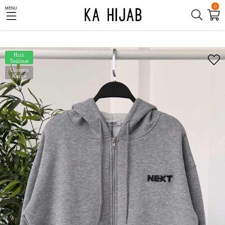
0
MENU
Hızlı
Teslimat
Ücretsiz
Kargo