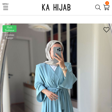
0
MENU
Hızlı
Teslimat
Ücretsiz
Kargo