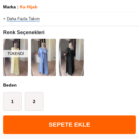
Marka
:
Ka Hijab
+
Daha Fazla
Takım
Renk Seçenekleri
TÜKENDI
Beden
1
2