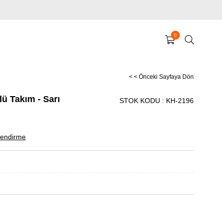
0
< < Önceki Sayfaya Dön
ü Takım - Sarı
STOK KODU
KH-2196
endirme