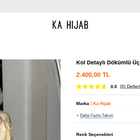
Kol Detaylı Dökümlü Üçl
2.400,00 TL
(0)
Değerl
0.0
Marka
:
Ka Hijab
+
Daha Fazla
Takım
Renk Seçenekleri