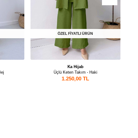
ÖZEL FİYATLI ÜRÜN
Ka Hijab
Bej
Üçlü Keten Takım - Haki
Kot 
1.250,00 TL