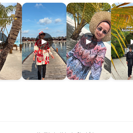
▶
▶
▶