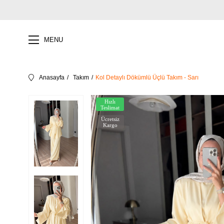
MENU
Anasayfa
Takım
Kol Detaylı Dökümlü Üçlü Takım - Sarı
Hızlı
Teslimat
Ücretsiz
Kargo