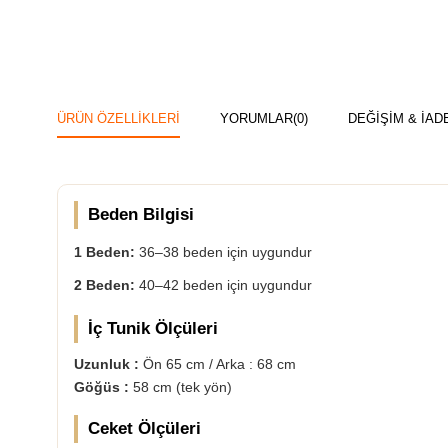
ÜRÜN ÖZELLIKLERI
YORUMLAR
(0)
DEĞİŞİM & İAD
Beden Bilgisi
1 Beden:
36–38 beden için uygundur
2 Beden:
40–42 beden için uygundur
İç Tunik Ölçüleri
Uzunluk :
Ön 65 cm / Arka : 68 cm
Göğüs :
58 cm (tek yön)
Ceket Ölçüleri