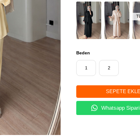
T
Beden
1
2
Whatsapp Sipari