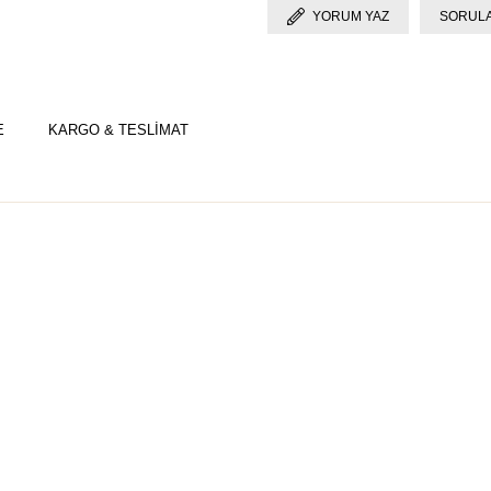
YORUM YAZ
SORULA
E
KARGO & TESLİMAT