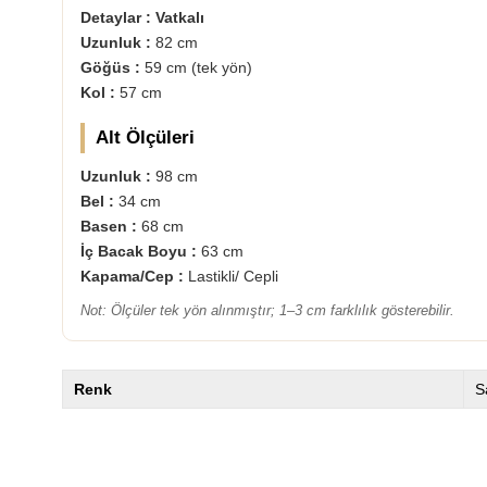
Detaylar : Vatkalı
Uzunluk :
82 cm
Göğüs :
59 cm (tek yön)
Kol :
57 cm
Alt Ölçüleri
Uzunluk :
98 cm
Bel :
34 cm
Basen :
68 cm
İç Bacak Boyu :
63 cm
Kapama/Cep :
Lastikli/ Cepli
Not: Ölçüler tek yön alınmıştır; 1–3 cm farklılık gösterebilir.
Renk
S