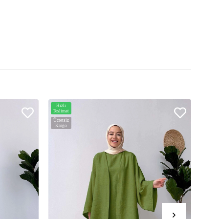
Hızlı
Hızlı
Teslimat
Teslim
Ücretsiz
Ücrets
Kargo
Karg