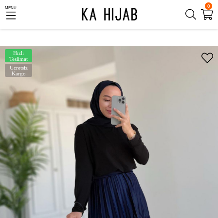
0
MENU
Hızlı
Teslimat
Ücretsiz
Kargo