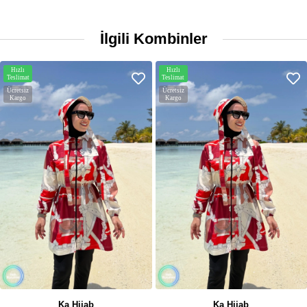
İlgili Kombinler
Hızlı
Hızlı
Teslimat
Teslimat
Ücretsiz
Ücretsiz
Kargo
Kargo
Ka Hijab
Ka Hijab