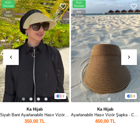
Hızlı
Hızlı
Teslimat
Teslimat
İade
İade
Yoktur
Yoktur
2
3
Ka Hijab
Ka Hijab
Siyah Bant Ayarlanabilir Hasır Vizör Şapka - Bej
Ayarlanabilir Hasır Vizör Şapka - Camel
350,00 TL
450,00 TL