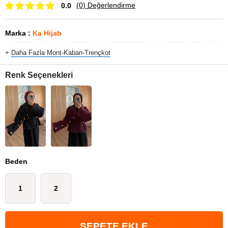
(0)
Değerlendirme
0.0
Marka
:
Ka Hijab
+
Daha Fazla
Mont-Kaban-Trençkot
Renk Seçenekleri
Beden
1
2