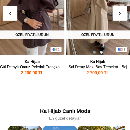
ÖZEL FİYATLI ÜRÜN
ÖZEL FİYATLI ÜRÜN
1
1
Ka Hijab
Ka Hijab
Kahverengi
Şal Detay Maxi Boy Trençkot - Bej
Şal Detay Maxi Boy Trençkot - Siy
2.700,00 TL
2.700,00 TL
Ka Hijab Canlı Moda
En güzel detaylar