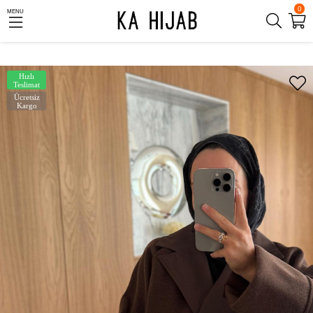
0
MENU
Hızlı
Teslimat
Ücretsiz
Kargo