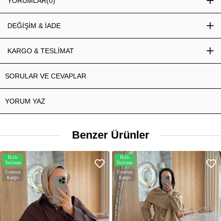
YORUMLAR
(0)
DEĞİŞİM & İADE
KARGO & TESLİMAT
SORULAR VE CEVAPLAR
YORUM YAZ
Benzer Ürünler
Hızlı
Hızlı
Teslimat
Teslimat
Ücretsiz
Ücretsiz
Kargo
Kargo