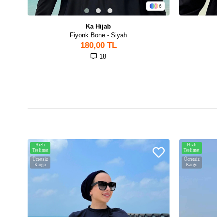
6
Ka Hijab
Fiyonk Bone - Siyah
180,00 TL
18
Hızlı
Hızlı
Teslimat
Teslimat
Ücretsiz
Ücretsiz
Kargo
Kargo