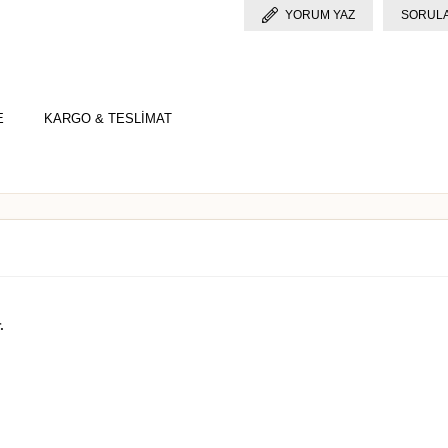
YORUM YAZ
SORULA
E
KARGO & TESLİMAT
.