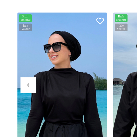
Hızlı
Hızlı
Teslimat
Teslimat
İade
İade
Yoktur
Yoktur