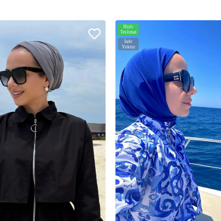
Hızlı
Teslimat
İade
Yoktur