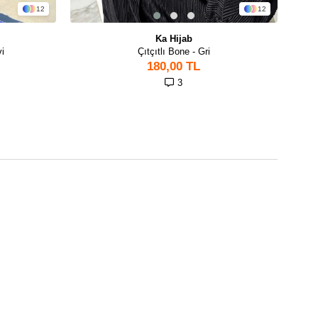
12
12
Ka Hijab
i
Çıtçıtlı Bone - Gri
180,00 TL
3