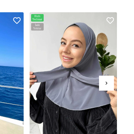
Hızlı
Hızlı
Teslimat
Teslim
İade
İade
Yoktur
Yoktu