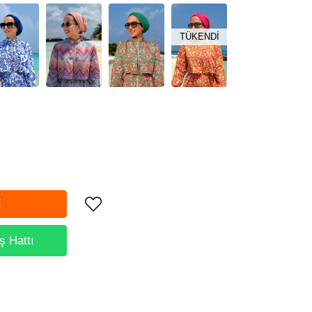
TÜKENDI
ş Hattı