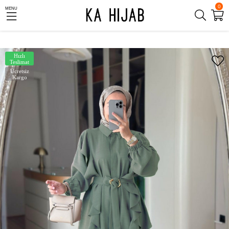
0
MENU
Hızlı
Teslimat
Ücretsiz
Kargo