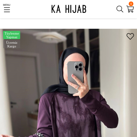
0
MENU
Tüylenme
Yapmaz
Ücretsiz
Kargo