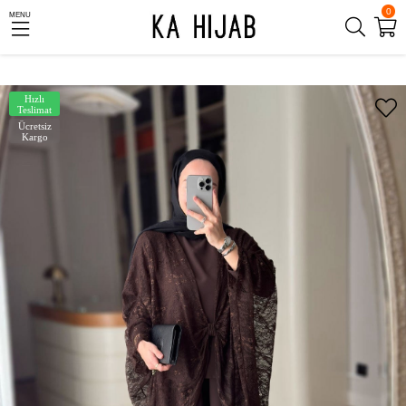
0
MENU
Hızlı
Teslimat
Ücretsiz
Kargo