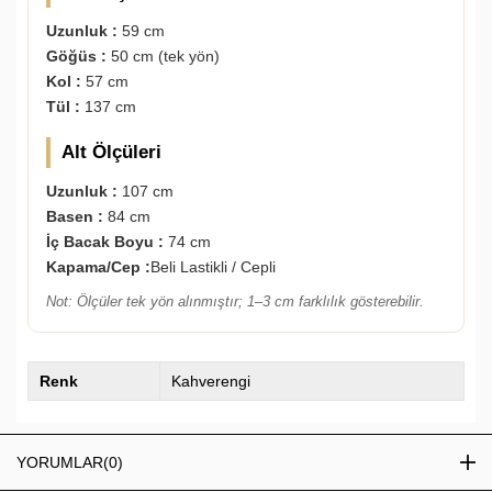
Uzunluk :
59 cm
Göğüs :
50 cm (tek yön)
Kol :
57 cm
Tül :
137 cm
Alt Ölçüleri
Uzunluk :
107 cm
Basen :
84 cm
İç Bacak Boyu :
74 cm
Kapama/Cep :
Beli Lastikli / Cepli
Not: Ölçüler tek yön alınmıştır; 1–3 cm farklılık gösterebilir.
Renk
Kahverengi
YORUMLAR
(0)