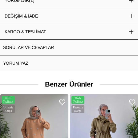
YORUMLAR
(1)
DEĞİŞİM & İADE
KARGO & TESLİMAT
SORULAR VE CEVAPLAR
YORUM YAZ
Benzer Ürünler
Hızlı
Hızlı
Teslimat
Teslimat
Ücretsiz
Ücretsiz
Kargo
Kargo