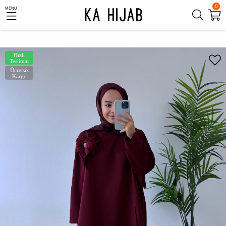
0
MENU
Hızlı
Teslimat
Ücretsiz
Kargo