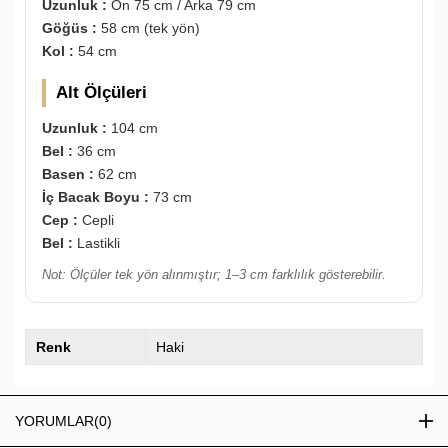
Uzunluk :
Ön 75 cm / Arka 79 cm
Göğüs :
58 cm (tek yön)
Kol :
54 cm
Alt Ölçüleri
Uzunluk :
104 cm
Bel :
36 cm
Basen :
62 cm
İç Bacak Boyu :
73 cm
Cep :
Cepli
Bel :
Lastikli
Not: Ölçüler tek yön alınmıştır; 1–3 cm farklılık gösterebilir.
Renk
Haki
YORUMLAR
(0)