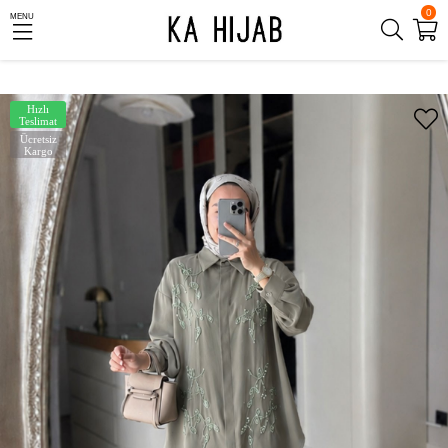
0
MENU
Hızlı
Teslimat
Ücretsiz
Kargo