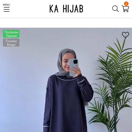
0
MENU
Tüylenme
Yapmaz
Ücretsiz
Kargo