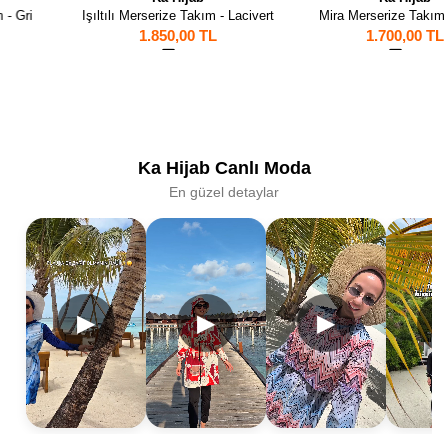
Işıltılı Merserize Takım - Lacivert
Mira Merserize Takım - Siyah
1.850,00 TL
1.700,00 TL
24
17
Ka Hijab Canlı Moda
En güzel detaylar
▶
▶
▶