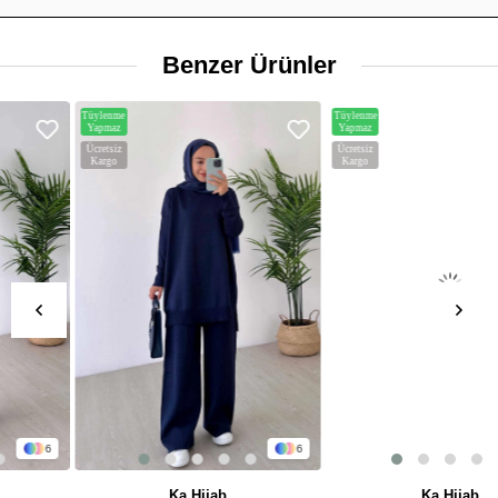
Benzer Ürünler
Tüylenme
Tüylenme
Yapmaz
Yapmaz
Ücretsiz
Ücretsiz
Kargo
Kargo
6
3
Ka Hijab
Ka Hijab