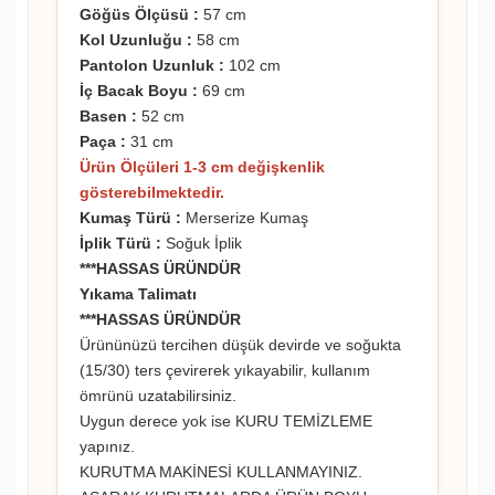
Göğüs Ölçüsü :
57 cm
Kol Uzunluğu :
58 cm
Pantolon Uzunluk :
102 cm
İç Bacak Boyu :
69 cm
Basen :
52 cm
Paça :
31 cm
Ürün Ölçüleri 1-3 cm değişkenlik
gösterebilmektedir.
Kumaş Türü :
Merserize Kumaş
İplik Türü :
Soğuk İplik
***HASSAS ÜRÜNDÜR
Yıkama Talimatı
***HASSAS ÜRÜNDÜR
Ürününüzü tercihen düşük devirde ve soğukta
(15/30) ters çevirerek yıkayabilir, kullanım
ömrünü uzatabilirsiniz.
Uygun derece yok ise KURU TEMİZLEME
yapınız.
KURUTMA MAKİNESİ KULLANMAYINIZ.