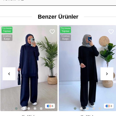
Benzer Ürünler
Tüylenme
Tüylenme
Yapmaz
Yapmaz
Ücretsiz
Ücretsiz
Kargo
Kargo
6
3