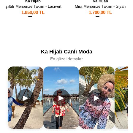
Ka Hijab
Ka Hijab
Işıltılı Merserize Takım - Lacivert
Mira Merserize Takım - Siyah
1.850,00 TL
1.700,00 TL
24
17
Ka Hijab Canlı Moda
En güzel detaylar
▶
▶
▶