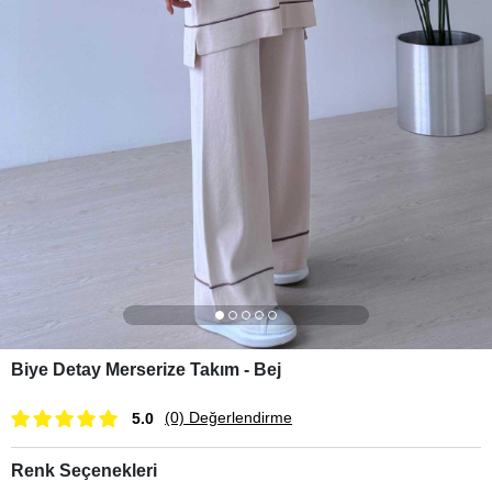
Biye Detay Merserize Takım - Bej
(0)
Değerlendirme
5.0
Renk Seçenekleri