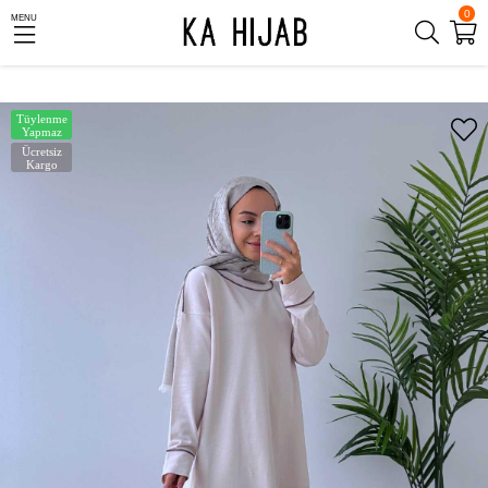
0
MENU
Tüylenme
Yapmaz
Ücretsiz
Kargo