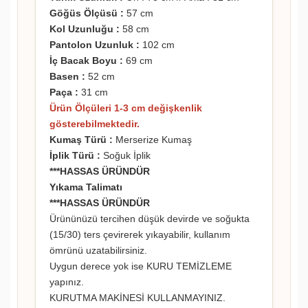
Göğüs Ölçüsü :
57 cm
Kol Uzunluğu :
58 cm
Pantolon Uzunluk :
102 cm
İç Bacak Boyu :
69 cm
Basen :
52 cm
Paça :
31 cm
Ürün Ölçüleri 1-3 cm değişkenlik
gösterebilmektedir.
Kumaş Türü :
Merserize Kumaş
İplik Türü :
Soğuk İplik
***HASSAS ÜRÜNDÜR
Yıkama Talimatı
***HASSAS ÜRÜNDÜR
Ürününüzü tercihen düşük devirde ve soğukta
(15/30) ters çevirerek yıkayabilir, kullanım
ömrünü uzatabilirsiniz.
Uygun derece yok ise KURU TEMİZLEME
yapınız.
KURUTMA MAKİNESİ KULLANMAYINIZ.