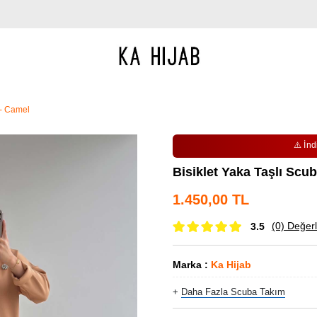
 - Camel
⚠️ İnd
Bisiklet Yaka Taşlı Scu
1.450,00 TL
(0)
Değerl
3.5
Marka
:
Ka Hijab
+
Daha Fazla
Scuba Takım