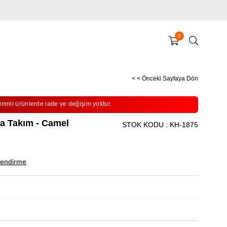
0
< < Önceki Sayfaya Dön
irimli ürünlerde iade ve değişim yoktur.
ba Takım - Camel
STOK KODU
KH-1875
endirme