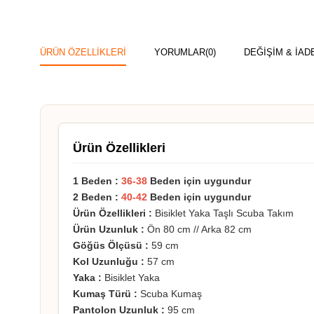
ÜRÜN ÖZELLIKLERI
YORUMLAR
(0)
DEĞİŞİM & İAD
Ürün Özellikleri
1 Beden :
36-38
Beden için uygundur
2 Beden :
40-42
Beden için uygundur
Ürün Özellikleri :
Bisiklet Yaka Taşlı Scuba Takım
Ürün Uzunluk :
Ön 80 cm // Arka 82 cm
Göğüs Ölçüsü :
59 cm
Kol Uzunluğu :
57 cm
Yaka :
Bisiklet Yaka
Kumaş Türü :
Scuba Kumaş
Pantolon Uzunluk :
95 cm