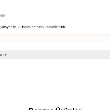
lir
ıkayabilir, kullanım ömrünü uzatabilirsiniz.
amel