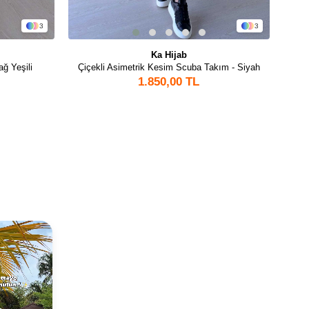
3
3
Ka Hijab
ğ Yeşili
Çiçekli Asimetrik Kesim Scuba Takım - Siyah
Çiç
1.850,00 TL