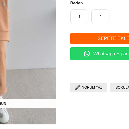
Beden
1
2
Whatsapp Sipari
YORUM YAZ
SORULA
ÜRÜN