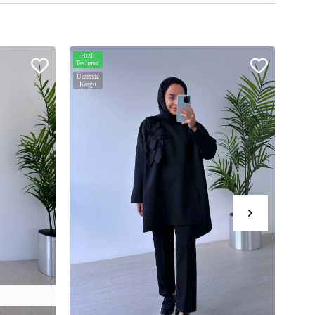
Hızlı
Hızlı
Teslimat
Teslim
Ücretsiz
Ücrets
Kargo
Karg