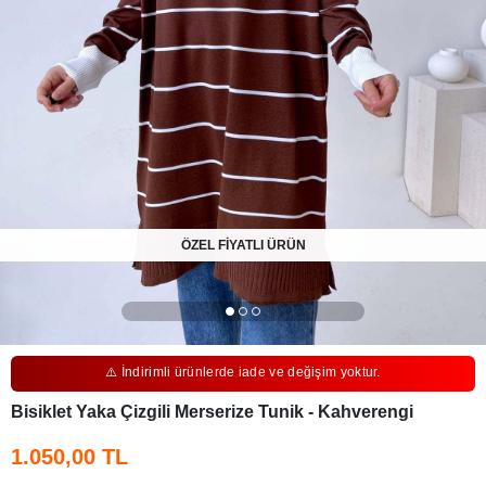
ÖZEL FİYATLI ÜRÜN
⚠️ İndirimli ürünlerde iade ve değişim yoktur.
Bisiklet Yaka Çizgili Merserize Tunik - Kahverengi
1.050,00 TL