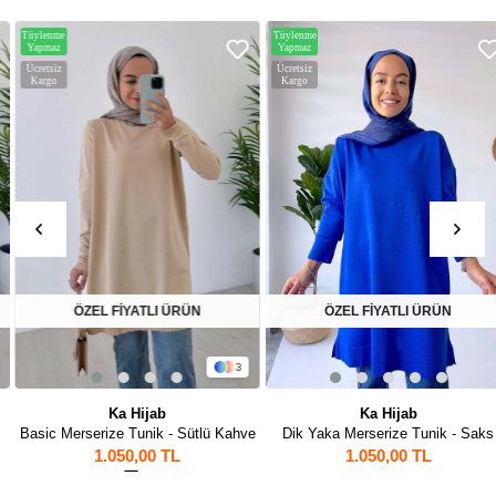
Tüylenme
Tüylenme
Yapmaz
Yapmaz
Ücretsiz
Ücretsiz
Kargo
Kargo
ÖZEL FİYATLI ÜRÜN
ÖZEL FİYATLI ÜRÜN
3
Ka Hijab
Ka Hijab
Basic Merserize Tunik - Sütlü Kahve
Dik Yaka Merserize Tunik - Saks
1.050,00 TL
1.050,00 TL
1