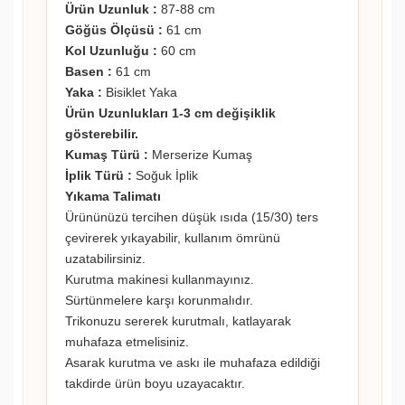
Ürün Uzunluk :
87-88 cm
Göğüs Ölçüsü :
61 cm
Kol Uzunluğu :
60 cm
Basen :
61 cm
Yaka :
Bisiklet Yaka
Ürün Uzunlukları 1-3 cm değişiklik
gösterebilir.
Kumaş Türü :
Merserize Kumaş
İplik Türü :
Soğuk İplik
Yıkama Talimatı
Ürününüzü tercihen düşük ısıda (15/30) ters
çevirerek yıkayabilir, kullanım ömrünü
uzatabilirsiniz.
Kurutma makinesi kullanmayınız.
Sürtünmelere karşı korunmalıdır.
Trikonuzu sererek kurutmalı, katlayarak
muhafaza etmelisiniz.
Asarak kurutma ve askı ile muhafaza edildiği
takdirde ürün boyu uzayacaktır.