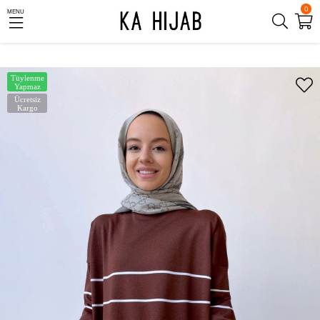
0
MENU
Tüylenme
Yapmaz
Ücretsiz
Kargo