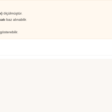
e)
ölçülmüştür.
katı
baz alınabilir.
gösterebilir.