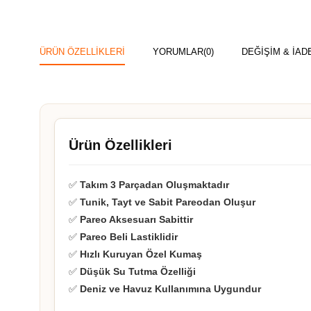
ÜRÜN ÖZELLIKLERI
YORUMLAR
(0)
DEĞİŞİM & İAD
Ürün Özellikleri
✅
Takım 3 Parçadan Oluşmaktadır
✅
Tunik, Tayt ve Sabit Pareodan Oluşur
✅
Pareo Aksesuarı Sabittir
✅
Pareo Beli Lastiklidir
✅
Hızlı Kuruyan Özel Kumaş
✅
Düşük Su Tutma Özelliği
✅
Deniz ve Havuz Kullanımına Uygundur