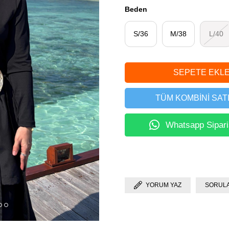
Beden
S/36
M/38
L/40
TÜM KOMBINI SATI
Whatsapp Sipari
YORUM YAZ
SORULA