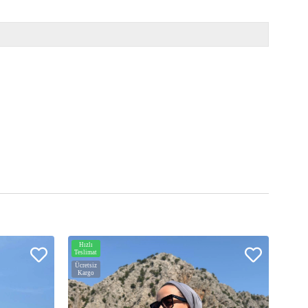
Hızlı
Hızlı
Teslimat
Teslim
Ücretsiz
Ücrets
Kargo
Karg