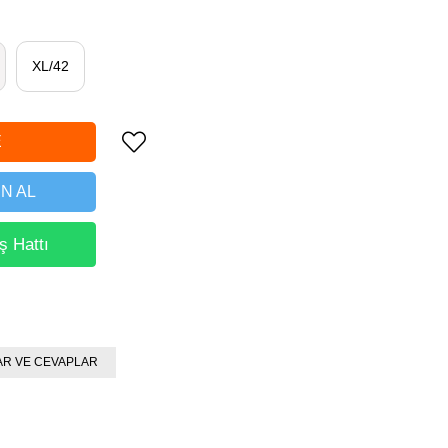
XL/42
N AL
ş Hattı
R VE CEVAPLAR