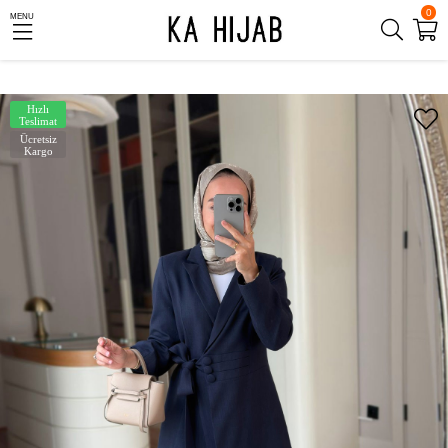
0
MENU
Hızlı
Teslimat
Ücretsiz
Kargo