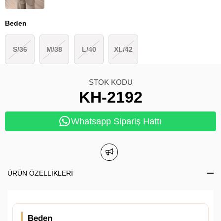
Beden
S/36
M/38
L/40
XL/42
STOK KODU
KH-2192
Whatsapp Sipariş Hattı
ÜRÜN ÖZELLIKLERI
Beden