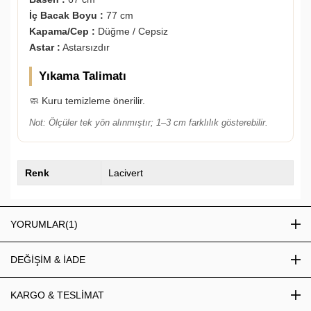
İç Bacak Boyu :
77 cm
Kapama/Cep :
Düğme / Cepsiz
Astar :
Astarsızdır
Yıkama Talimatı
🧼 Kuru temizleme önerilir.
Not: Ölçüler tek yön alınmıştır; 1–3 cm farklılık gösterebilir.
Renk
Lacivert
YORUMLAR
(1)
DEĞİŞİM & İADE
KARGO & TESLİMAT