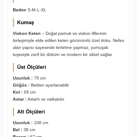
Beden
S-M-L-XL
Kumaş
Viskon Keten
– Doğal pamuk ve viskon liflerinin
birleşimiyle elde edilen keten görünümlü özel doku. Nefes
alan yapısı sayesinde terletme yapmaz, yumuşak
tuşesiyle zarif bir döküm ve modern bir silüet sağlar.
Üst Ölçüleri
Uzunluk :
79 cm
Göğüs :
Belden ayarlanabilir
Kol :
59 cm
Astar :
Astarlı ve vatkalıdır
Alt Ölçüleri
Uzunluk :
108 cm
Bel :
38 cm
Basen :
67 cm