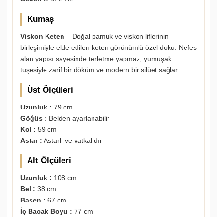
Kumaş
Viskon Keten
– Doğal pamuk ve viskon liflerinin
birleşimiyle elde edilen keten görünümlü özel doku. Nefes
alan yapısı sayesinde terletme yapmaz, yumuşak
tuşesiyle zarif bir döküm ve modern bir silüet sağlar.
Üst Ölçüleri
Uzunluk :
79 cm
Göğüs :
Belden ayarlanabilir
Kol :
59 cm
Astar :
Astarlı ve vatkalıdır
Alt Ölçüleri
Uzunluk :
108 cm
Bel :
38 cm
Basen :
67 cm
İç Bacak Boyu :
77 cm