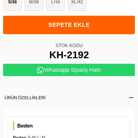
S/36
M/38
L/40
XL/42
STOK KODU
KH-2192
Whatsapp Sipariş Hattı
ÜRÜN ÖZELLIKLERI
Beden
Beden
S-M-L-XL