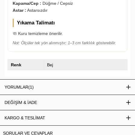
Kapama/Cep :
Düğme / Cepsiz
Astar :
Astarsızdır
Yıkama Talimatı
🧼 Kuru temizleme önerilir.
Not: Ölçüler tek yön alınmıştır; 1–3 cm farklılık gösterebilir.
Renk
Bej
YORUMLAR
(1)
DEĞİŞİM & İADE
KARGO & TESLİMAT
SORULAR VE CEVAPLAR