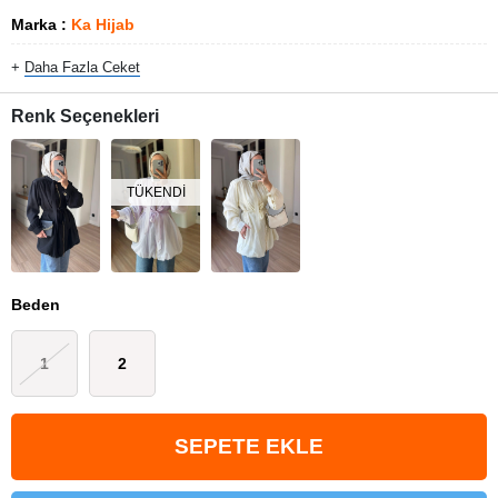
Marka
:
Ka Hijab
+
Daha Fazla
Ceket
Renk Seçenekleri
TÜKENDI
Beden
1
2