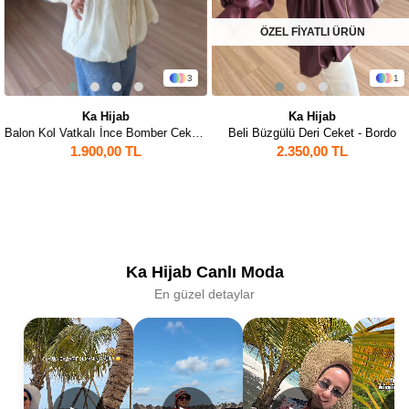
ÖZEL FİYATLI ÜRÜN
3
1
Ka Hijab
Ka Hijab
Balon Kol Vatkalı İnce Bomber Ceket - Sarı
Beli Büzgülü Deri Ceket - Bordo
1.900,00 TL
2.350,00 TL
Ka Hijab Canlı Moda
En güzel detaylar