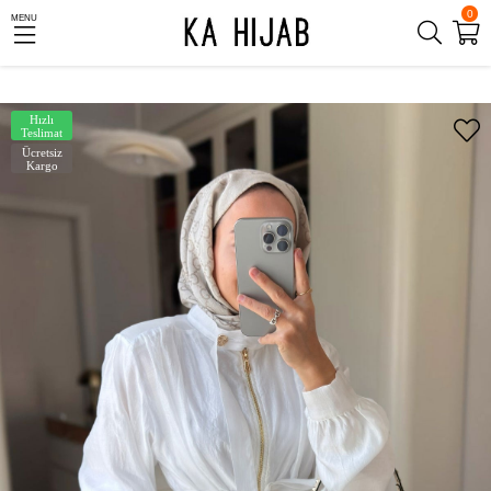
0
MENU
Hızlı
Teslimat
Ücretsiz
Kargo