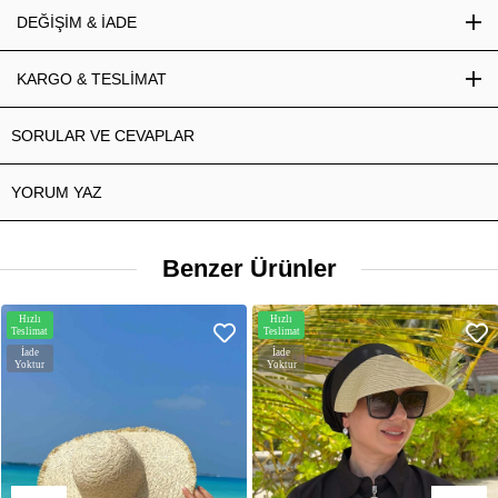
DEĞİŞİM & İADE
KARGO & TESLİMAT
SORULAR VE CEVAPLAR
YORUM YAZ
Benzer Ürünler
Hızlı
Hızlı
Teslimat
Teslimat
İade
İade
Yoktur
Yoktur