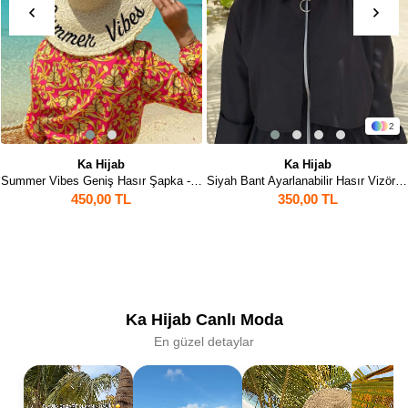
2
Ka Hijab
Ka Hijab
Summer Vibes Geniş Hasır Şapka - Bej
Siyah Bant Ayarlanabilir Hasır Vizör Şapka - Bej
450,00 TL
350,00 TL
Ka Hijab Canlı Moda
En güzel detaylar