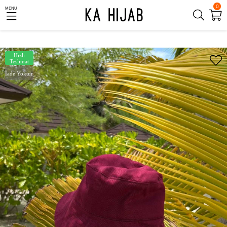
0
MENU
Hızlı
Teslimat
İade Yoktur